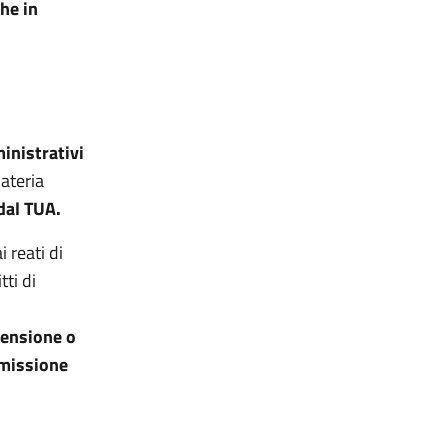
he in
ministrativi
materia
 dal TUA.
 reati di
tti di
spensione o
mmissione