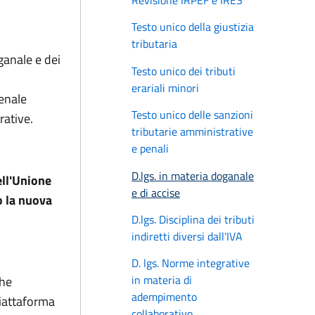
Revisione IRPEF e IRES
Testo unico della giustizia
tributaria
ganale e dei
Testo unico dei tributi
erariali minori
penale
Testo unico delle sanzioni
rative.
tributarie amministrative
e penali
D.lgs. in materia doganale
ell'Unione
e di accise
o la nuova
D.lgs. Disciplina dei tributi
indiretti diversi dall'IVA
D. lgs. Norme integrative
in materia di
che
adempimento
piattaforma
collaborativo