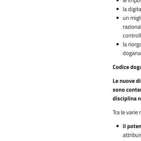
le impo
la digit
un migl
raziona
controll
la rior
doganal
Codice dog
Le nuove di
sono conten
disciplina 
Tra le varie
il
poten
attribu