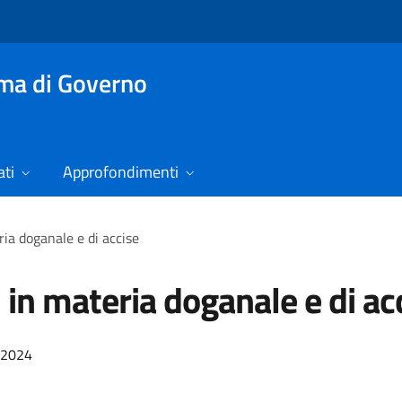
mma di Governo
ti
Approfondimenti
ria doganale e di accise
. in materia doganale e di ac
/2024