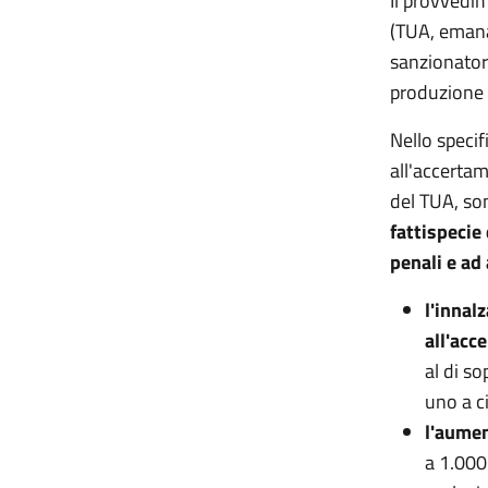
Il provvedi
(TUA, emana
sanzionatori
produzione 
Nello specif
all'accertam
del TUA, son
fattispecie
penali e ad
l'innal
all'acc
al di s
uno a c
l'aumen
a 1.000