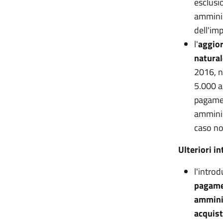
esclusio
amminis
dell'im
l'
aggior
natural
2016, n
5.000 a
pagament
amminis
caso no
Ulteriori i
l'intro
pagamen
amminis
acquist