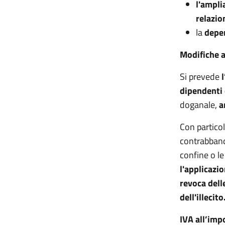
l'ampli
relazio
la
depen
Modifiche 
Si prevede
dipendenti 
doganale,
a
Con particol
contrabbando
confine o l
l'applicazio
revoca dell
dell'illecito
IVA all’imp