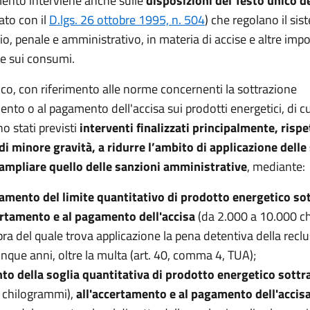
mento interviene anche sulle
disposizioni del Testo unico de
to con il
D.lgs. 26 ottobre 1995, n. 504
) che regolano il si
o, penale e amministrativo, in materia di accise e altre impo
e sui consumi.
ico, con riferimento alle norme concernenti la sottrazione
ento o al pagamento dell'accisa sui prodotti energetici, di cui
o stati previsti
interventi finalizzati principalmente, rispe
 di minore gravità, a ridurre l’ambito di applicazione delle
 ampliare quello delle sanzioni amministrative
, mediante:
zamento del limite quantitativo di prodotto energetico so
ertamento e al pagamento dell'accisa
(da 2.000 a 10.000 c
opra del quale trova applicazione la pena detentiva della recl
inque anni, oltre la multa (art. 40, comma 4, TUA);
to della soglia quantitativa di prodotto energetico sottr
 chilogrammi),
all'accertamento e al pagamento dell'accis