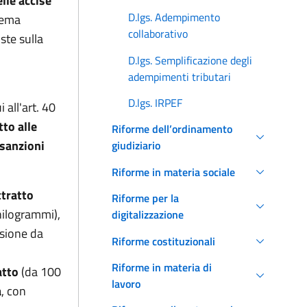
lle accise
D.lgs. Adempimento
stema
collaborativo
ste sulla
D.lgs. Semplificazione degli
adempimenti tributari
D.lgs. IRPEF
 all'art. 40
tto alle
Riforme dell’ordinamento
 sanzioni
giudiziario
Riforme in materia sociale
ttratto
Riforme per la
hilogrammi),
digitalizzazione
usione da
Riforme costituzionali
Riforme in materia di
atto
(da 100
lavoro
a
, con