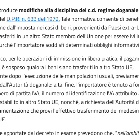
introduce
modifiche alla disciplina del c.d. regime doganale
 del
D.P.R. n. 633 del 1972.
Tale normativa consente di benef
ne dall'imposta nei casi di beni, provenienti da Paesi extra-
asferiti in un altro Stato membro dell'Unione per essere ivi 
rché l'importatore soddisfi determinati obblighi informativi
ico, per le operazioni di immissione in libera pratica, il pag
 è sospeso qualora i beni siano trasferiti in altro Stato UE,
te dopo l'esecuzione delle manipolazioni usuali, previame
dall'Autorità doganale: a tal fine, l'importatore è tenuto a for
ro di partita IVA, il numero di identificazione IVA attribuito 
stabilito in altro Stato UE, nonché, a richiesta dell'Autorità 
mentazione che provi l'effettivo trasferimento dei medesim
UE.
e apportate dal decreto in esame prevedono che, “
nell'ambit