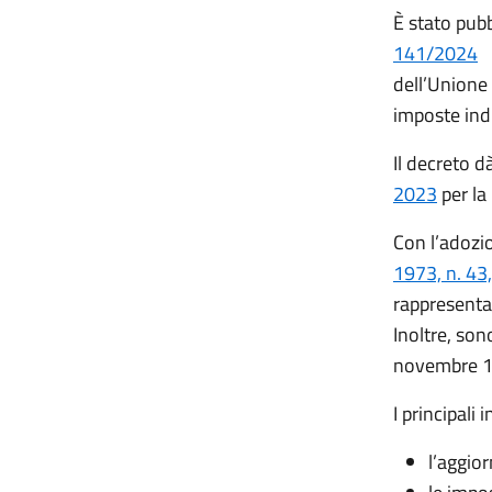
È stato pubb
141/2024
r
dell’Unione 
imposte indi
Il decreto d
2023
per la
Con l’adozi
1973, n. 43,
rappresentat
Inoltre, son
novembre 1
I principali 
l’aggio