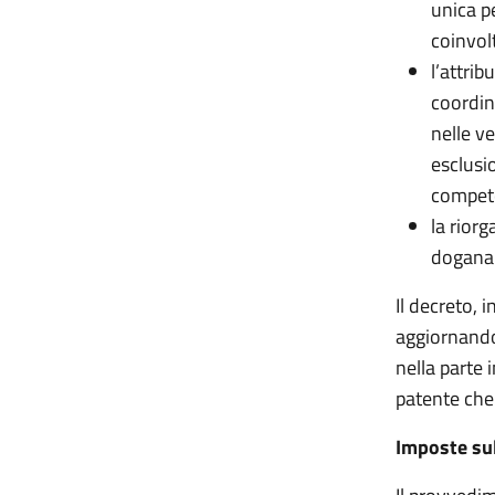
unica p
coinvol
l’attri
coordin
nelle ve
esclusio
competen
la rior
doganal
Il decreto, 
aggiornando
nella parte 
patente che 
Imposte su