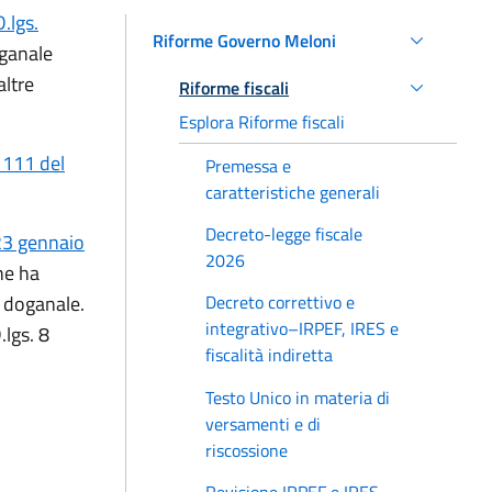
D.lgs.
Riforme Governo Meloni
oganale
altre
Riforme fiscali
Esplora Riforme fiscali
 111 del
Premessa e
caratteristiche generali
Decreto-legge fiscale
23 gennaio
2026
he ha
a doganale.
Decreto correttivo e
integrativo–IRPEF, IRES e
.lgs. 8
fiscalità indiretta
Testo Unico in materia di
versamenti e di
riscossione