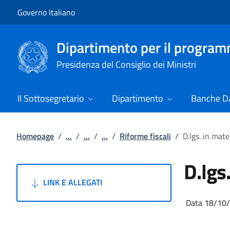
Vai al contenuto
Vai alla navigazione del sito
Governo Italiano
Dipartimento per il progra
Presidenza del Consiglio dei Ministri
Il Sottosegretario
Dipartimento
Banche Da
Homepage
/
...
/
...
/
...
/
Riforme fiscali
/
D.lgs. in mate
D.lgs
LINK E ALLEGATI
Data 18/10