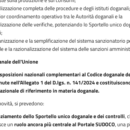
ste sulla produzione e sui consumi;
alizzazione completa delle procedure e degli istituti doganali;
ior coordinamento operativo tra le Autorità doganali e la
lizzazione delle verifiche, potenziando lo Sportello unico do
i;
ganizzazione e la semplificazione del sistema sanzionatorio 
e e la razionalizzazione del sistema delle sanzioni amminist
anale dell'Unione
sposizioni nazionali complementari al Codice doganale d
ute nell'Allegato 1 del D.lgs. n. 141/2024
e costituiscon
nazionale di riferimento in materia doganale.
 novità, si prevedono:
ziamento dello Sportello unico doganale e dei controlli
, 
isce un
ruolo ancora più centrale al Portale SUDOCO
, una 