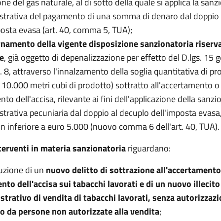
ne del gas naturale, al di sotto della quale si applica la sanz
trativa del pagamento di una somma di denaro dal doppio 
posta evasa (art. 40, comma 5, TUA);
namento della vigente disposizione sanzionatoria riserva
e
, già oggetto di depenalizzazione per effetto del D.lgs. 15 
. 8, attraverso l'innalzamento della soglia quantitativa di pr
 10.000 metri cubi di prodotto) sottratto all'accertamento o 
o dell'accisa, rilevante ai fini dell'applicazione della sanzi
trativa pecuniaria dal doppio al decuplo dell'imposta evasa,
n inferiore a euro 5.000 (nuovo comma 6 dell'art. 40, TUA).
nterventi in materia sanzionatoria
riguardano:
duzione di un
nuovo delitto di sottrazione all'accertamento
to dell'accisa sui tabacchi lavorati e di un nuovo illecito
trativo di vendita di tabacchi lavorati, senza autorizzaz
o da persone non autorizzate alla vendita
;