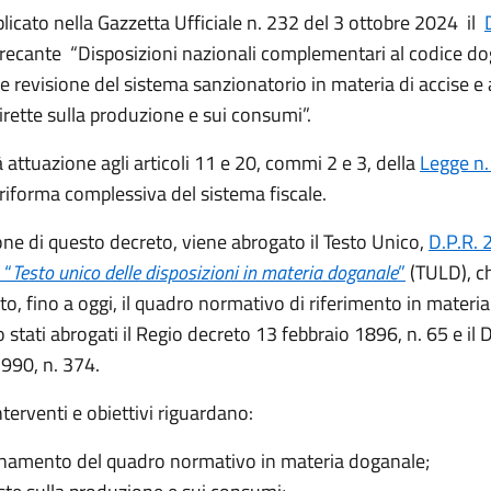
licato nella Gazzetta Ufficiale n. 232 del 3 ottobre 2024 il
ecante “Disposizioni nazionali complementari al codice d
e revisione del sistema sanzionatorio in materia di accise e 
rette sulla produzione e sui consumi”.
à attuazione agli articoli 11 e 20, commi 2 e 3, della
Legge n.
 riforma complessiva del sistema fiscale.
one di questo decreto, viene abrogato il Testo Unico,
D.P.R. 
 “
Testo unico delle disposizioni in materia doganale
”
(TULD), c
o, fino a oggi, il quadro normativo di riferimento in materi
o stati abrogati il Regio decreto 13 febbraio 1896, n. 65 e il D
990, n. 374.
interventi e obiettivi riguardano:
rnamento del quadro normativo in materia doganale;