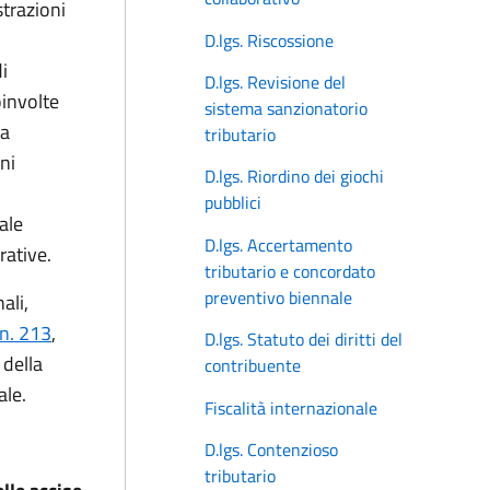
strazioni
D.lgs. Riscossione
i
D.lgs. Revisione del
oinvolte
sistema sanzionatorio
 a
tributario
ni
D.lgs. Riordino dei giochi
pubblici
ale
D.lgs. Accertamento
rative.
tributario e concordato
preventivo biennale
ali,
 n. 213
,
D.lgs. Statuto dei diritti del
 della
contribuente
ale.
Fiscalità internazionale
D.lgs. Contenzioso
tributario