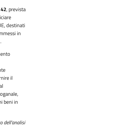
 42
, prevista
iciare
UE, destinati
immessi in
.
amento
nte
nire il
al
doganale,
i beni in
o dell'analisi