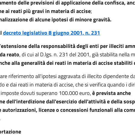
amento delle previsioni di applicazione della confisca, anc
ne ai reati più gravi in materia di accise
;
alizzazione di alcune ipotesi di minore gravità.
al
decreto legislativo 8 giugno 2001, n. 231
l’estensione della
responsabilità degli enti
per illeciti am
da reato
, di cui al D.lgs. n. 231 del 2001, già stabilita nella 
nche alla generalità dei reati in materia di accise stabiliti
are riferimento all'ipotesi aggravata di illecito dipendente dai
 e dai reati in materia di accise, che si verifica quando i diri
e imposte dovuti superano 100.000 euro,
è prevista anche
ne dell'interdizione dall'esercizio dell'attività e della so
e autorizzazioni, licenze o concessioni funzionali alla co
.
ortazione