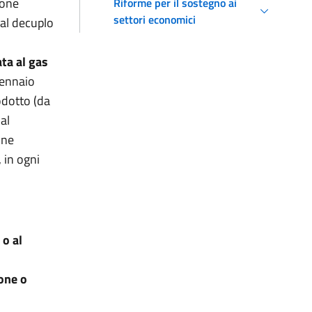
ione
Riforme per il sostegno ai
settori economici
al decuplo
ta al gas
gennaio
odotto (da
al
one
 in ogni
 o al
ione o