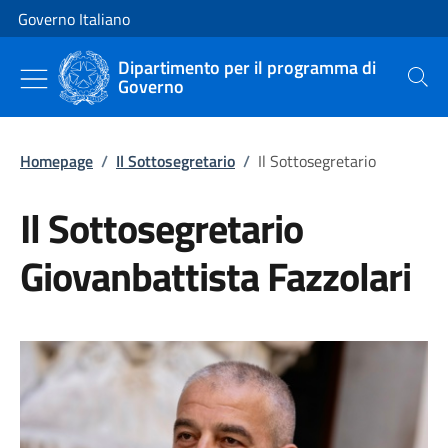
Vai al contenuto
Vai alla navigazione del sito
Governo Italiano
Dipartimento per il programma di
Governo
Cerca
Homepage
/
Il Sottosegretario
/
Il Sottosegretario
Il Sottosegretario
Giovanbattista Fazzolari