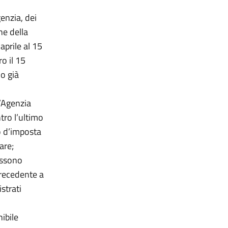
enzia, dei
ne della
prile al 15
ro il 15
io già
l’Agenzia
tro l’ultimo
o d’imposta
are;
ossono
precedente a
strati
ibile