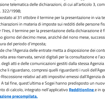
ione telematica delle dichiarazioni, di cui all’articolo 3, co
n. 322/1998;
postato al 31 ottobre il termine per la presentazione in via t
chiarazioni in materia di imposte sui redditi delle persone fis
r l’Ires, il termine per la presentazione della dichiarazione è 
imo giorno del decimo mese, anziché del nono mese, successi
sura del periodo d’imposta;
ede che l’Agenzia delle entrate metta a disposizione dei contr
ita area riservata, servizi digitali per la consultazione e l’a
, degli atti e delle comunicazioni gestiti dalla stessa Agenzia
che li riguardano, compresi quelli riguardanti i ruoli dell’Age
Riscossione relativi ad atti impositivi emessi dall’Agenzia d
. A tal fine, quest’ultima e Sogei hanno predisposto un nuo
to di calcolo, integrato nell’applicativo
Redditionline
e in q
azione precompilata.