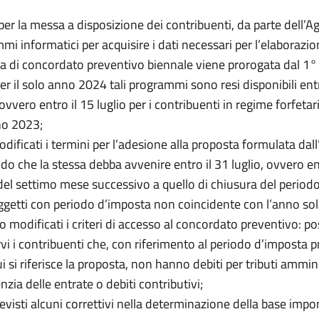
per la messa a disposizione dei contribuenti, da parte dell’Ag
mi informatici per acquisire i dati necessari per l’elaborazio
a di concordato preventivo biennale viene prorogata dal 1° a
per il solo anno 2024 tali programmi sono resi disponibili ent
vvero entro il 15 luglio per i contribuenti in regime forfetar
no 2023;
dificati i termini per l’adesione alla proposta formulata dal
ndo che la stessa debba avvenire entro il 31 luglio, ovvero en
del settimo mese successivo a quello di chiusura del period
oggetti con periodo d’imposta non coincidente con l’anno sol
 modificati i criteri di accesso al concordato preventivo: p
vi i contribuenti che, con riferimento al periodo d’imposta 
ui si riferisce la proposta, non hanno debiti per tributi ammini
nzia delle entrate o debiti contributivi;
evisti alcuni correttivi nella determinazione della base impon