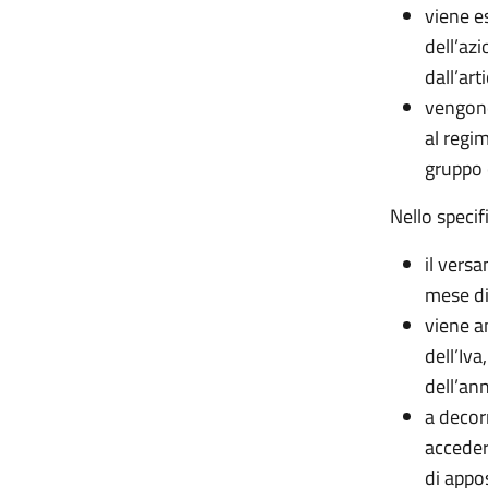
viene e
dell’az
dall’ar
vengono
al regi
gruppo 
Nello specif
il versa
mese di
viene a
dell’Iva
dell’an
a decor
acceder
di appos