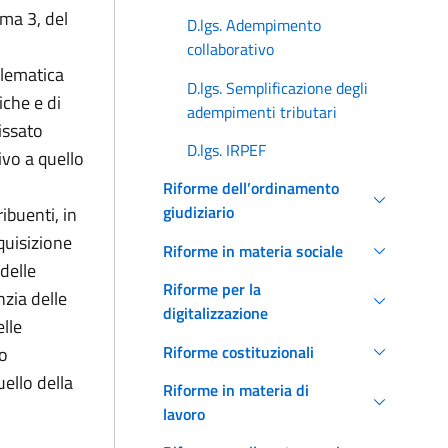
mma 3, del
D.lgs. Adempimento
collaborativo
elematica
D.lgs. Semplificazione degli
iche e di
adempimenti tributari
fissato
D.lgs. IRPEF
vo a quello
Riforme dell’ordinamento
giudiziario
ibuenti, in
cquisizione
Riforme in materia sociale
 delle
Riforme per la
nzia delle
digitalizzazione
elle
Riforme costituzionali
vo
uello della
Riforme in materia di
lavoro