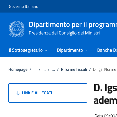
Vai al contenuto
Vai alla navigazione del sito
Governo Italiano
Dipartimento per il progra
Presidenza del Consiglio dei Ministri
Il Sottosegretario
Dipartimento
Banche Da
Homepage
/
...
/
...
/
...
/
Riforme fiscali
/
D. lgs. Norme
D. lg
LINK E ALLEGATI
ademp
Data 09/09