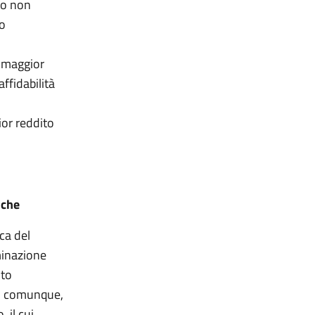
to non
ro
l maggior
affidabilità
ior reddito
siche
ca del
rminazione
ito
e, comunque,
 il cui