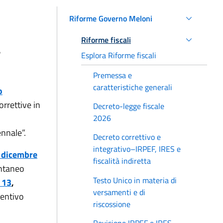
Riforme Governo Meloni
Riforme fiscali
4
Esplora Riforme fiscali
Premessa e
caratteristiche generali
o
orrettive in
Decreto-legge fiscale
2026
nnale”.
Decreto correttivo e
integrativo–IRPEF, IRES e
0 dicembre
fiscalità indiretta
ontaneo
Testo Unico in materia di
 13
,
versamenti e di
ventivo
riscossione