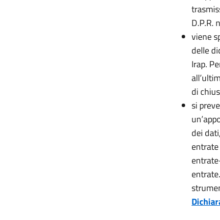
trasmiss
D.P.R. 
viene s
delle di
Irap. Pe
all’ult
di chiu
si prev
un’appos
dei dati
entrate 
entrate-
entrate
strumen
Dichiar