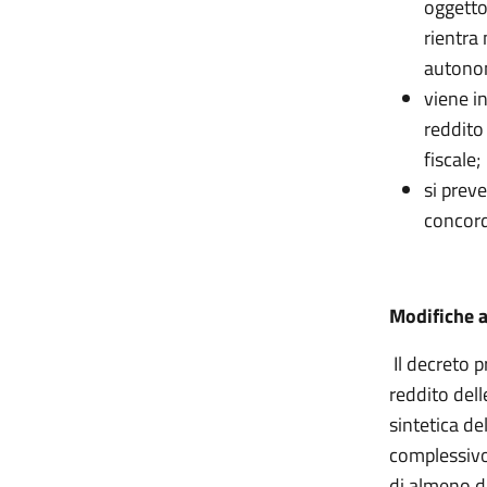
oggetto
rientra 
autono
viene i
reddito 
fiscale;
si prev
concord
Modifiche a
Il decreto 
reddito dell
sintetica de
complessivo
di almeno di