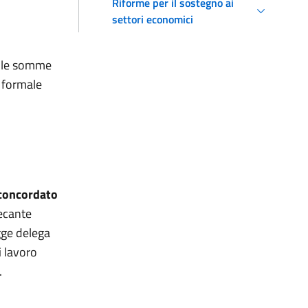
Riforme per il sostegno ai
settori economici
elle somme
e formale
 concordato
recante
gge delega
i lavoro
.