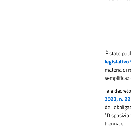
È stato pubb
legislativo
materia di 
semplificaz
Tale decret
2023, n. 22
dell'obbliga
“Disposizio
biennale”.