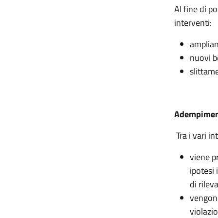
Al fine di p
interventi:
ampliam
nuovi b
slittame
Adempiment
Tra i vari in
viene p
ipotesi 
di rilev
vengono 
violazio