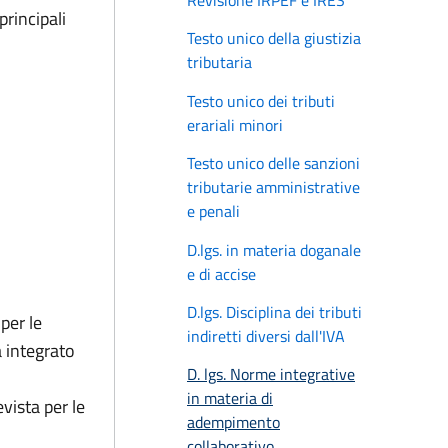
Revisione IRPEF e IRES
principali
Testo unico della giustizia
tributaria
Testo unico dei tributi
erariali minori
Testo unico delle sanzioni
tributarie amministrative
e penali
D.lgs. in materia doganale
e di accise
D.lgs. Disciplina dei tributi
per le
indiretti diversi dall'IVA
a integrato
D. lgs. Norme integrative
in materia di
vista per le
adempimento
collaborativo