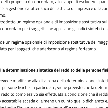
 della proposta di concordato, allo scopo di escludere quan
nella gestione caratteristica dell’attività di impresa e di lavo
mo;
ntrodotto un regime opzionale di imposizione sostitutiva su
concordato per i soggetti che applicano gli indici sintetici di 
ede un regime opzionale di imposizione sostitutiva del magg
ato per i soggetti che aderiscono al regime forfetario.
lla determinazione sintetica del reddito delle persone fi
prevede modifiche alla disciplina della determinazione sinteti
e persone fisiche. In particolare, viene previsto che la dete
l reddito complessivo sia effettuata a condizione che il redd
 accertabile ecceda di almeno un quinto quello dichiarato 
eci volte l’importo corrispondente all’assegno sociale annuo,