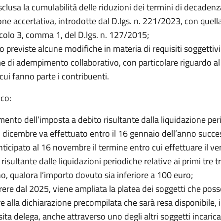
sclusa la cumulabilità delle riduzioni dei termini di decadenz
ione accertativa, introdotte dal D.lgs. n. 221/2023, con quell
ticolo 3, comma 1, del D.lgs. n. 127/2015;
 previste alcune modifiche in materia di requisiti soggettivi
me di adempimento collaborativo, con particolare riguardo al
cui fanno parte i contribuenti.
ico:
mento dell’imposta a debito risultante dalla liquidazione peri
 dicembre va effettuato entro il 16 gennaio dell’anno succe
nticipato al 16 novembre il termine entro cui effettuare il 
, risultante dalle liquidazioni periodiche relative ai primi tre t
no, qualora l’importo dovuto sia inferiore a 100 euro;
rere dal 2025, viene ampliata la platea dei soggetti che pos
e alla dichiarazione precompilata che sarà resa disponibile, 
ita delega, anche attraverso uno degli altri soggetti incaricat