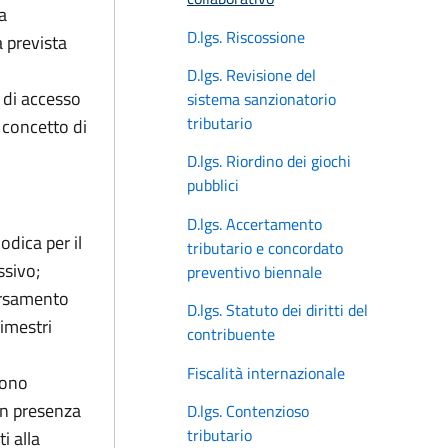
a
D.lgs. Riscossione
a prevista
D.lgs. Revisione del
 di accesso
sistema sanzionatorio
tributario
 concetto di
D.lgs. Riordino dei giochi
pubblici
D.lgs. Accertamento
odica per il
tributario e concordato
ssivo;
preventivo biennale
versamento
D.lgs. Statuto dei diritti del
rimestri
contribuente
Fiscalità internazionale
sono
in presenza
D.lgs. Contenzioso
tributario
i alla