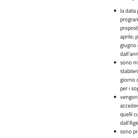
la data 
program
propost
aprile; 
giugno o
dall’an
sono mo
stabile
giorno 
per i s
vengono
acceder
quelli c
dall'Age
sono pr