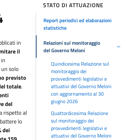
STATO DI ATTUAZIONE
4
Report periodici ed elaborazioni
statistiche
blicati in
Relazioni sul monitoraggio
del Governo Meloni
mitare il
 in
Quindicesima Relazione sul
a un solo
monitoraggio dei
no previsto
provvedimenti legislativi e
el totale
.
attuativi del Governo Meloni
con aggiornamento al 30
enti
giugno 2026
ve del
ta rispetto al
Quattordicesima Relazione
sul monitoraggio dei
battere lo
provvedimenti legislativi e
% dei
attuativi del Governo Meloni
nte 159.