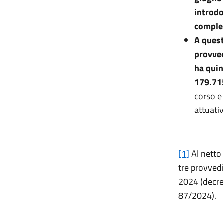
introdo
comples
A quest
provved
ha quin
179.715
corso 
attuativ
[1]
Al netto 
tre provved
2024 (decret
87/2024).