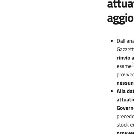
attua
aggio
Dall’ana
Gazzett
rinvio 
[
esame
provve
nessun
Alla da
attuati
Governo
precede
stock e
provved