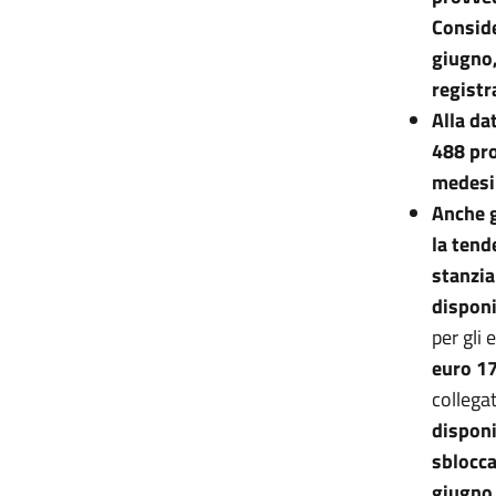
Conside
giugno,
registr
Alla da
488 pro
medesi
Anche g
la tend
stanzia
disponi
per gli
euro 1
collega
disponi
sblocca
giugno