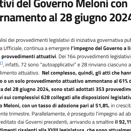
tivi del Governo Meloni con
rnamento al 28 giugno 202
lisi dei provvedimenti legislativi di iniziativa governativa pub
a Ufficiale, continua a emergere
l’impegno del Governo a li
a provvedimenti attuativi
. Dei 164 provvedimenti legislativi
1]
, infatti, 72 sono “autoapplicativi” e 28 rinviano ciascuno 
dimento attuativo.
Nel complesso, quindi, gli atti che han
o o un solo provvedimento attuativo ammontano al 61% d
ta del 28 giugno 2024, sono stati adottati 353 provvedim
vi sui complessivi 628 collegati alle disposizioni legislati
 Meloni, con un tasso di adozione pari al 51,8%
, in cresci
nte trimestre. Parallelamente, è proseguito l’impegno ad ab
reditato dai Governi precedenti, arrivando a smaltire
il 92,1
imenti risalenti alla XVIII legislatura, che sono attualme