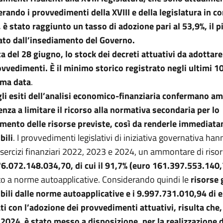
rando i provvedimenti della XVIII e della legislatura in co
 è stato raggiunto un tasso di adozione pari al 53,9%, il p
ato dall’insediamento del Governo.
ta del 28 giugno, lo stock dei decreti attuativi da adottare
vvedimenti. È il minimo storico registrato negli ultimi 10
ma data
.
li esiti dell’analisi economico-finanziaria confermano 
enza a limitare il ricorso alla normativa secondaria per lo
mento delle risorse previste, così da renderle immediat
bili
. I provvedimenti legislativi di iniziativa governativa han
 esercizi finanziari 2022, 2023 e 2024, un ammontare di risor
76.0
72.148.034,70, di cui il 91,7% (euro 161.397.553.140
to a norme autoapplicative. Considerando quindi le
risorse 
bili dalle norme autoapplicative e i 9.997.731.010,94 di 
ti con l’adozione dei provvedimenti attuativi, risulta che,
 2024
,
è stato messo a disposizione,
per la realizzazione 