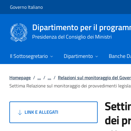
Vai al contenuto
Vai alla navigazione del sito
Governo Italiano
Dipartimento per il progra
Presidenza del Consiglio dei Ministri
Il Sottosegretario
Dipartimento
Banche Da
Homepage
/
...
/
...
/
Relazioni sul monitoraggio del Gove
Settima Relazione sul monitoraggio dei provvedimenti legisl
Setti
LINK E ALLEGATI
dei p