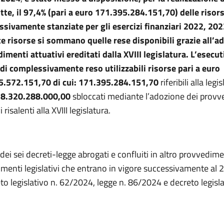
tte, il 97,4% (pari a euro 171.395.284.151,70) delle risor
sivamente stanziate per gli esercizi finanziari 2022, 20
e risorse si sommano quelle rese disponibili grazie all’a
imenti attuativi ereditati dalla XVIII legislatura. L’esecu
di complessivamente reso utilizzabili risorse pari a euro
.572.151,70 di cui:
171.395.284.151,70
riferibili alla legi
e
8.320.288.000,00
sbloccati mediante l’adozione dei provv
i risalenti alla XVIII legislatura.
dei sei decreti-legge abrogati e confluiti in altro provvedim
imenti legislativi che entrano in vigore successivamente al 
o legislativo n. 62/2024, legge n. 86/2024 e decreto legisla