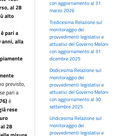
con aggiornamento al 31
rso, al 28
marzo 2026
iù alto
Tredicesima Relazione sul
monitoraggio dei
 è pari a
provvedimenti legislativi e
 anni, alla
attuativi del Governo Meloni
con aggiornamento al 31
ampiamente
dicembre 2025
Dodicesima Relazione sul
amente
monitoraggio dei
no previsto,
provvedimenti legislativi e
se pari a
attuativi del Governo Meloni
con aggiornamento al 30
,76)
è
settembre 2025
già rese
euro
Undicesima Relazione sul
monitoraggio dei
 al 28
provvedimenti legislativi e
delle misure