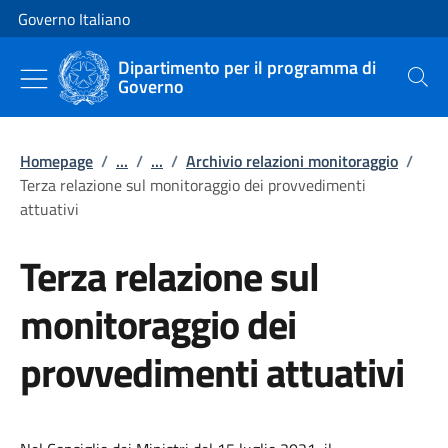
Vai al contenuto
Vai alla navigazione del sito
Governo Italiano
Dipartimento per il programma di
Governo
Cerca
Homepage
/
...
/
...
/
Archivio relazioni monitoraggio
/
Terza relazione sul monitoraggio dei provvedimenti
attuativi
Terza relazione sul
monitoraggio dei
provvedimenti attuativi