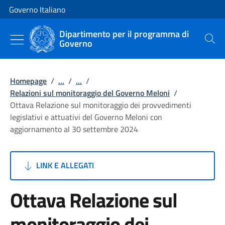
Vai al contenuto
Vai alla navigazione del sito
Governo Italiano
Dipartimento per il programma di
Governo
Cerca
Homepage
/
...
/
...
/
Relazioni sul monitoraggio del Governo Meloni
/
Ottava Relazione sul monitoraggio dei provvedimenti
legislativi e attuativi del Governo Meloni con
aggiornamento al 30 settembre 2024
LINK E ALLEGATI
Ottava Relazione sul
monitoraggio dei