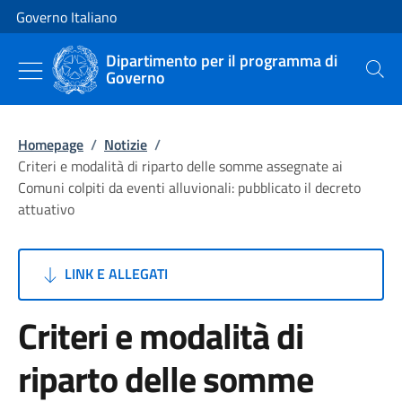
Vai al contenuto
Vai alla navigazione del sito
Governo Italiano
Dipartimento per il programma di
Governo
Cerca
Homepage
/
Notizie
/
Criteri e modalità di riparto delle somme assegnate ai
Comuni colpiti da eventi alluvionali: pubblicato il decreto
attuativo
LINK E ALLEGATI
Criteri e modalità di
riparto delle somme