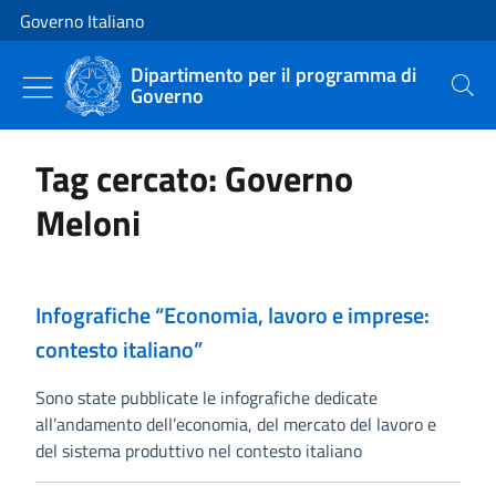
Vai al contenuto
Vai alla navigazione del sito
Governo Italiano
Dipartimento per il programma di
Governo
Cerca
Tag cercato: Governo
Meloni
Infografiche “Economia, lavoro e imprese:
contesto italiano”
Sono state pubblicate le infografiche dedicate
all’andamento dell’economia, del mercato del lavoro e
del sistema produttivo nel contesto italiano