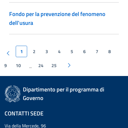
Fondo per la prevenzione del fenomeno
dell'usura
1
2
3
4
5
6
7
8
9
10
24
25
...
Dipartimento per il programma di
Governo
CONTATTI SEDE
Via della Mercede, 96