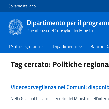
Vai al contenuto
Vai alla navigazione del sito
Governo Italiano
Dipartimento per il progra
Presidenza del Consiglio dei Ministri
Il Sottosegretario
Dipartimento
Banche Da
Tag cercato: Politiche regiona
Videosorveglianza nei Comuni: disponibil
Nella G.U. pubblicato il decreto del Ministro dell'inte