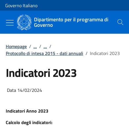
Vai al contenuto
Vai alla navigazione del sito
Governo Italiano
Dipartimento per il programma di
Governo
Cerca
Homepage
/
...
/
...
/
Protocollo di intesa 2015 - dati annuali
/
Indicatori 2023
Indicatori 2023
Data 14/02/2024
Indicatori Anno 2023
Calcolo degli indicatori: