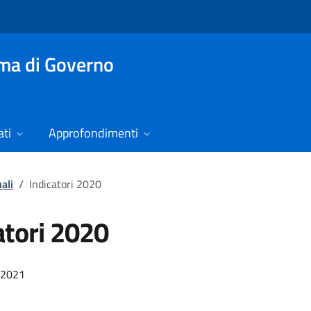
mma di Governo
ti
Approfondimenti
ali
/
Indicatori 2020
atori 2020
/2021