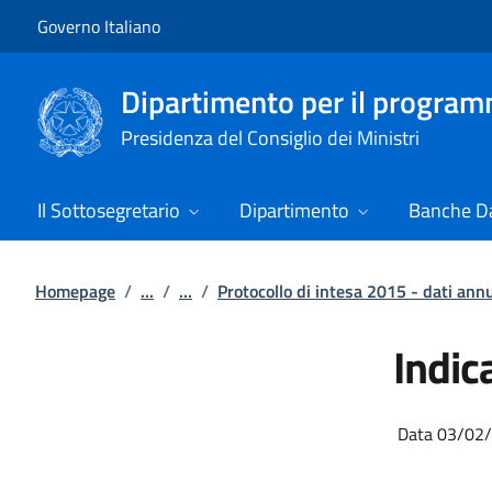
Vai al contenuto
Vai alla navigazione del sito
Governo Italiano
Dipartimento per il progra
Presidenza del Consiglio dei Ministri
Il Sottosegretario
Dipartimento
Banche Da
Homepage
/
...
/
...
/
Protocollo di intesa 2015 - dati annu
Indic
Data 03/02