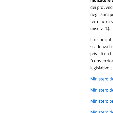
Indicatore 
dei provved
negli anni p
termine di s
misura: %).
I tre indica
scadenza fis
privi di un 
“convenzion
legislativo c
Ministero de
Ministero de
Ministero pe
Ministero de