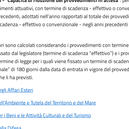
3 - "Capacità di riduzione dei provvedimenti in attesa"
: pe
imenti attuativi, con termine di scadenza - effettivo o conv
recedenti, adottati nell’anno rapportati al totale dei provve
cadenza - effettivo o convenzionale - negli anni precedenti 
tori sono calcolati considerando i provvedimenti con termine
sato dal legislatore (termine di scadenza “effettivo”) e i pr
termine di legge per i quali viene fissato un termine di scade
ale” di 180 giorni dalla data di entrata in vigore del provv
he li ha previsti.
gli Affari Esteri
ll'Ambiente e Tutela del Territorio e del Mare
r i Beni e le Attività Culturali e del Turismo
lla Difesa