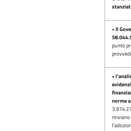
stanziat
•
Il Gov
58.044.
punto pr
provvedim
•
l’anali
evidenzi
finanzia
norme a
3.974.27
rinviano 
l’adozio