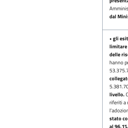
presenta
Amminis
dal Mini
•
gli es
limitare
delle ri
hanno pr
53.375.
collegat
5.381.7
livello.
C
riferiti
l’adozio
stato c
al 96,1