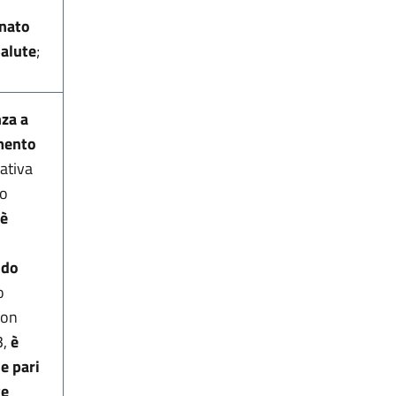
anato
Salute
;
nza a
amento
nativa
ro
è
ndo
o
con
3,
è
e pari
te