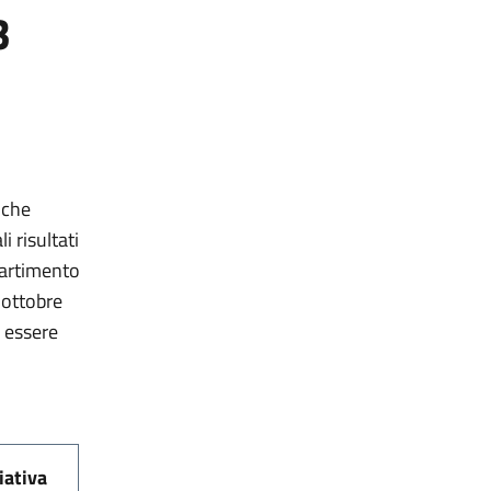
3
nche
i risultati
partimento
 ottobre
n essere
ziativa