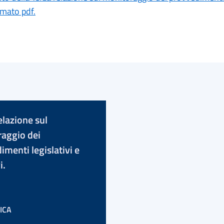
rmato pdf.
elazione sul
aggio dei
imenti legislativi e
i.
ICA