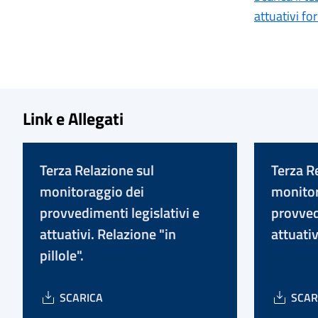
attuativi fo
Link e Allegati
Terza Relazione sul
Terza R
monitoraggio dei
monitor
provvedimenti legislativi e
provved
attuativi. Relazione "in
attuativ
pillole".
SCARICA
SCAR