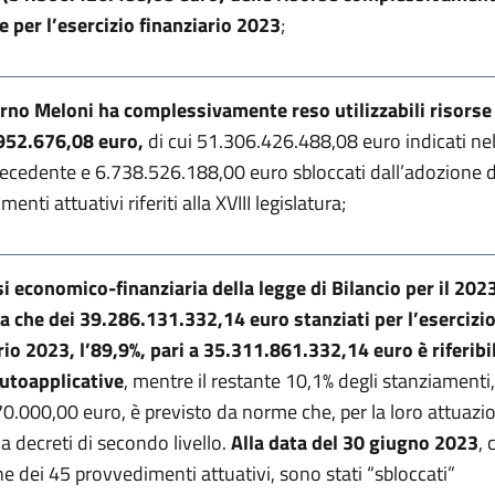
e per l’esercizio finanziario 2023
;
erno Meloni ha complessivamente reso utilizzabili risorse 
952.676,08 euro,
di cui 51.306.426.488,08 euro indicati ne
ecedente e 6.738.526.188,00 euro sbloccati dall’adozione d
enti attuativi riferiti alla XVIII legislatura;
si economico-finanziaria della legge di Bilancio per il 202
a che dei 39.286.131.332,14 euro stanziati per l’esercizi
rio 2023, l’89,9%, pari a 35.311.861.332,14 euro è riferibi
utoapplicative
, mentre il restante 10,1% degli stanziamenti,
0.000,00 euro, è previsto da norme che, per la loro attuazi
a decreti di secondo livello.
Alla data del 30 giugno 2023
, 
ne dei 45 provvedimenti attuativi, sono stati “sbloccati”