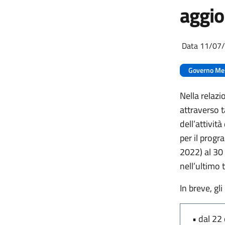
aggio
Data 11/07
Governo Me
Nella relazi
attraverso ta
dell’attivit
per il prog
2022) al 30 
nell’ultimo 
In breve, gl
•
dal 22 