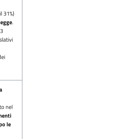
(il 31%)
 legge
.
33
lativi
dei
a
to nel
menti
po le