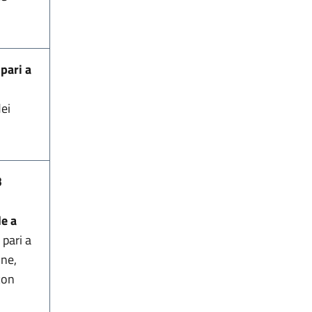
pari a
l
ei
3
o
le a
 pari a
one,
con