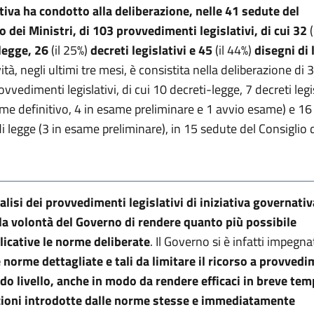
iva ha condotto alla deliberazione, nelle 41 sedute del
o dei Ministri, di
103 provvedimenti legislativi, di cui 32
legge, 26
(il 25%)
decreti legislativi e 45
(il 44%)
disegni di
vità, negli ultimi tre mesi, è consistita nella deliberazione di 
vvedimenti legislativi, di cui 10 decreti-legge, 7 decreti legis
ame definitivo, 4 in esame preliminare e 1 avvio esame) e 16
di legge (3 in esame preliminare), in 15 sedute del Consiglio 
alisi dei provvedimenti legislativi di iniziativa governativ
a volontà del Governo di rendere quanto più possibile
icative le norme deliberate
. Il Governo si è infatti impegna
 norme dettagliate e tali da limitare il ricorso a provvedi
do livello, anche in modo da rendere efficaci in breve tem
zioni introdotte dalle norme stesse e immediatamente