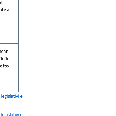
ti
nte a
menti
ck di
dotto
legislativi e
legislativi e