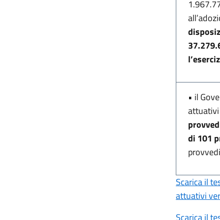
1.967.77
all’adoz
disposiz
37.279.6
l’eserci
•
il Gov
attuativi
provvedi
di 101 
provvedi
Scarica il t
attuativi ve
Scarica il t