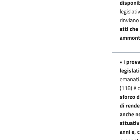
disponib
legislati
rinviano
atti ch
ammonta
•
i prov
legislat
emanati.
(118) è c
sforzo d
di rende
anche ne
attuativ
anni e, 