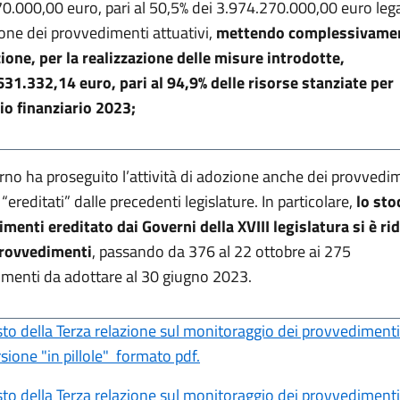
0.000,00 euro, pari al 50,5% dei 3.974.270.000,00 euro lega
ione dei provvedimenti attuativi,
mettendo complessivame
ione, per la realizzazione delle misure introdotte,
31.332,14 euro, pari al 94,9% delle risorse stanziate per
zio finanziario 2023;
erno ha proseguito l’attività di adozione anche dei provvedi
 “ereditati” dalle precedenti legislature. In particolare,
lo sto
menti ereditato dai Governi della XVIII legislatura si è ri
provvedimenti
, passando da 376 al 22 ottobre ai 275
menti da adottare al 30 giugno 2023.
esto della Terza relazione sul monitoraggio dei provvedimenti 
rsione "in pillole" formato pdf.
esto della Terza relazione sul monitoraggio dei provvedimenti 