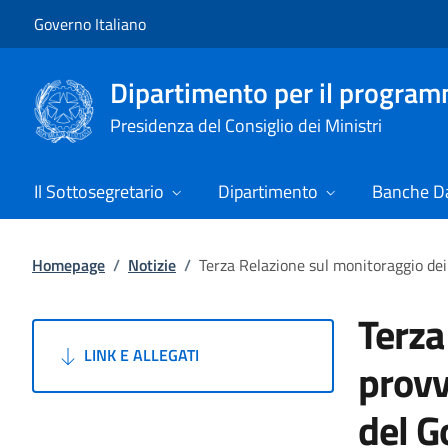
Vai al contenuto
Vai alla navigazione del sito
Governo Italiano
Dipartimento per il progra
Presidenza del Consiglio dei Ministri
Il Sottosegretario
Dipartimento
Banche Da
Homepage
/
Notizie
/
Terza Relazione sul monitoraggio dei
Terza
LINK E ALLEGATI
provv
del G