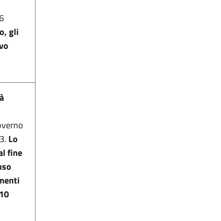
16
, gli
ivo
tà
Governo
23.
Lo
al fine
fuso
menti
 10