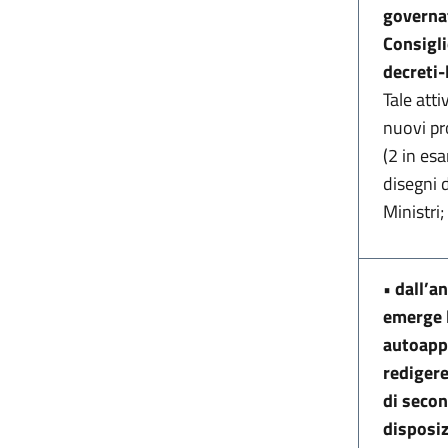
governat
Consigli
decreti-
Tale atti
nuovi pro
(2 in es
disegni 
Ministri;
•
dall’an
emerge l
autoappl
redigere
di secon
disposi