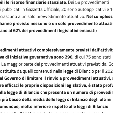
ili le risorse finanziarie stanziate
. Dei 58 provvedimenti
vi pubblicati in Gazzetta Ufficiale, 20 sono autoapplicativi e 
 ciascuno a un solo provvedimento attuativo.
Nel complesso
e hanno previsto nessuno o un solo provvedimento attuat
no al 62% dei provvedimenti legislativi emanati;
vedimenti attuativi complessivamente previsti dall’attivi
iva di iniziativa governativa sono 296,
di cui 75 sono stati
 La maggior parte dei provvedimenti attuativi previsti dal 
ostituita da quelli contenuti nella legge di Bilancio per il 20
el Governo di limitare il rinvio a provvedimenti attuativi, 
re efficaci le proprie disposizioni legislative, è stato pro
lla legge di Bilancio che presenta un numero di provvedi
i più basso della media delle leggi di Bilancio degli ultimi
comunque, molto inferiore rispetto alle leggi di Bilancio