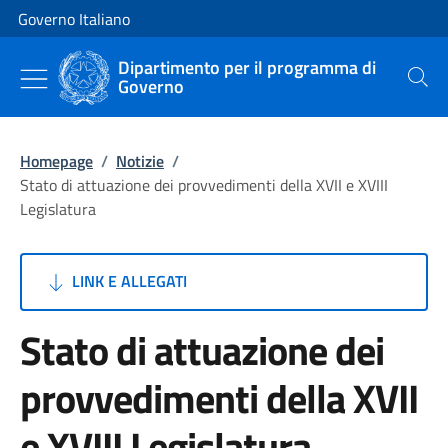
Vai al contenuto
Vai alla navigazione del sito
Governo Italiano
Dipartimento per il programma di
Governo
Cerca
Homepage
/
Notizie
/
Stato di attuazione dei provvedimenti della XVII e XVIII
Legislatura
LINK E ALLEGATI
Stato di attuazione dei
provvedimenti della XVII
e XVIII Legislatura