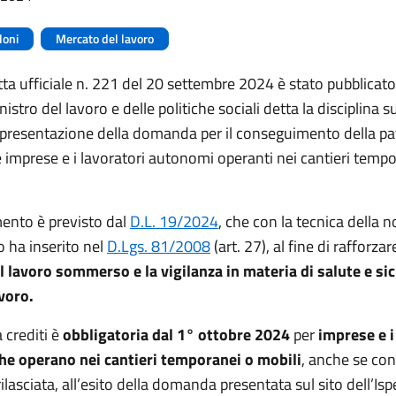
loni
Mercato del lavoro
ta ufficiale n. 221 del 20 settembre 2024 è stato pubblicato
nistro del lavoro e delle politiche sociali detta la disciplina su
 presentazione della domanda per il conseguimento della pa
le imprese e i lavoratori autonomi operanti nei cantieri temp
mento è previsto dal
D.L. 19/2024
, che con la tecnica della n
o ha inserito nel
D.Lgs.
81/2008
(art. 27), al fine di rafforzare
l lavoro sommerso e la vigilanza in materia di salute e si
avoro.
 crediti è
obbligatoria dal 1° ottobre 2024
per
imprese e i
e operano nei cantieri temporanei o mobili
, anche se co
rilasciata, all’esito della domanda presentata sul sito dell’Is