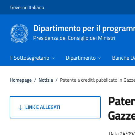
Vai al contenuto
Vai alla navigazione del sito
Governo Italiano
Dipartimento per il progra
Presidenza del Consiglio dei Ministri
Il Sottosegretario
Dipartimento
Banche Da
Homepage
/
Notizie
/
Patente a crediti: pubblicato in Gazze
Paten
LINK E ALLEGATI
Gazze
Data 24/09