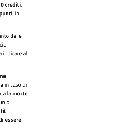
0 crediti
. I
punti
, in
ento delle
cio,
a indicare al
one
ia
in caso di
ata la
morte
tunio
ità
di essere