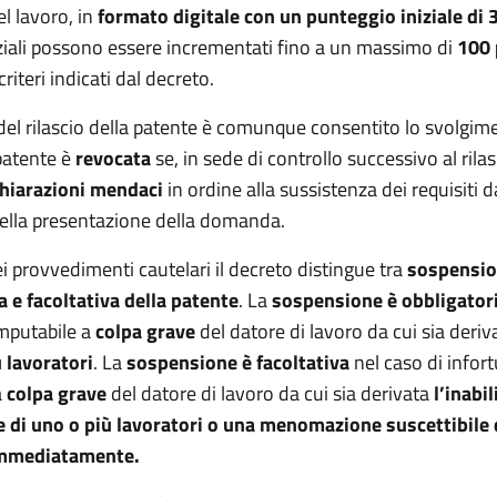
l lavoro, in
formato digitale con un punteggio iniziale di 3
iziali possono essere incrementati fino a un massimo di
100 
riteri indicati dal decreto.
del rilascio della patente è comunque consentito lo svolgim
 patente è
revocata
se, in sede di controllo successivo al rilas
chiarazioni mendaci
in ordine alla sussistenza dei requisiti d
lla presentazione della domanda.
i provvedimenti cautelari il decreto distingue tra
sospensi
a e facoltativa della patente
. La
sospensione è obbligator
imputabile a
colpa grave
del datore di lavoro da cui sia deriv
ù lavoratori
. La
sospensione è facoltativa
nel caso di infor
a
colpa grave
del datore di lavoro da cui sia derivata
l’inabil
di uno o più lavoratori o una menomazione suscettibile 
immediatamente.