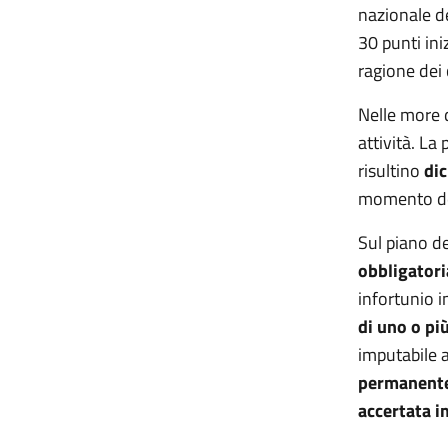
nazionale de
30 punti in
ragione dei c
Nelle more 
attività. La
risultino
di
momento de
Sul piano de
obbligatori
infortunio 
di uno o pi
imputabile 
permanente 
accertata 