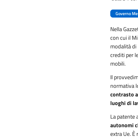
Governo Me
Nella Gazzet
con cui il Mi
modalità di
crediti per 
mobili.
Il provvedi
normativa l
contrasto a
luoghi di l
La patente a
autonomi ch
extra Ue. È 