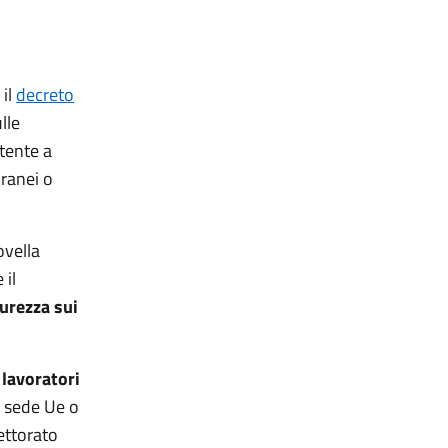
 il
decreto
lle
tente a
oranei o
ovella
 il
curezza sui
 lavoratori
n sede Ue o
pettorato