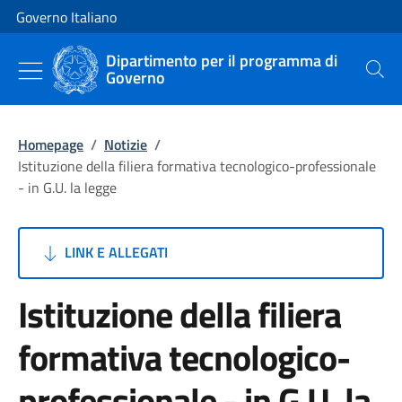
Vai al contenuto
Vai alla navigazione del sito
Governo Italiano
Dipartimento per il programma di
Governo
Cerca
Homepage
/
Notizie
/
Istituzione della filiera formativa tecnologico-professionale
- in G.U. la legge
LINK E ALLEGATI
Istituzione della filiera
formativa tecnologico-
professionale - in G.U. la