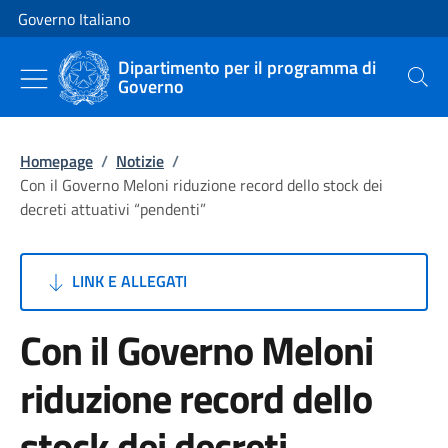
Vai al contenuto
Vai alla navigazione del sito
Governo Italiano
Dipartimento per il programma di
Governo
Cerca
Homepage
/
Notizie
/
Con il Governo Meloni riduzione record dello stock dei
decreti attuativi “pendenti”
LINK E ALLEGATI
Con il Governo Meloni
riduzione record dello
stock dei decreti