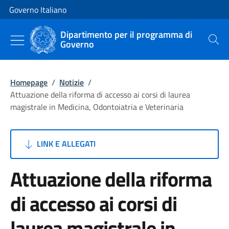
Vai al contenuto
Vai alla navigazione del sito
Governo Italiano
Dipartimento per il programma di
Governo
Cerca
Homepage
/
Notizie
/
Attuazione della riforma di accesso ai corsi di laurea
magistrale in Medicina, Odontoiatria e Veterinaria
LINK E ALLEGATI
Attuazione della riforma
di accesso ai corsi di
laurea magistrale in