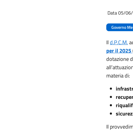
Data 05/06
Governo Me
Il
d.P.C.M.
ad
per il 2025
dotazione d
all’attuazion
materia di:
infrast
recuper
riquali
sicurezz
Il provvedim