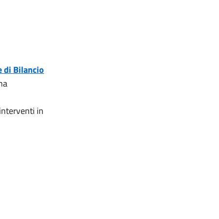
 di Bilancio
na
interventi in
,