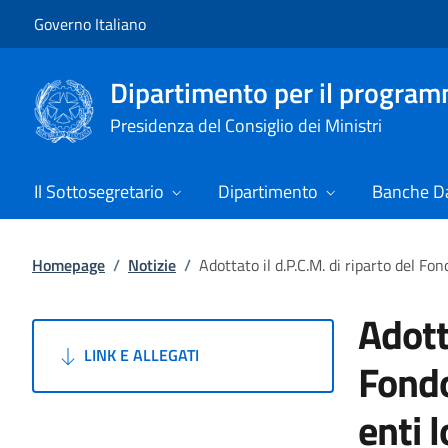
Vai al contenuto
Vai alla navigazione del sito
Governo Italiano
Dipartimento per il progra
Presidenza del Consiglio dei Ministri
Il Sottosegretario
Dipartimento
Banche Da
Homepage
/
Notizie
/
Adottato il d.P.C.M. di riparto del Fon
Adott
LINK E ALLEGATI
Fondo
enti 