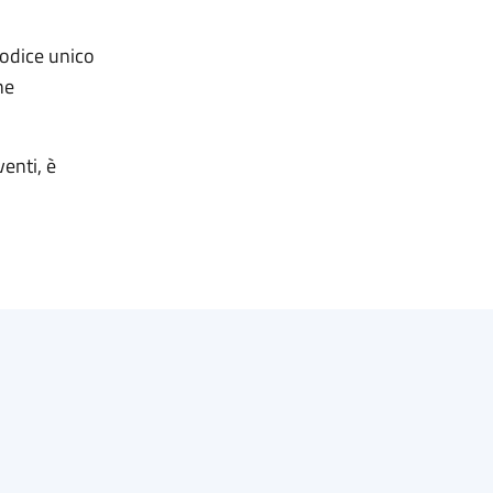
codice unico
ne
enti, è