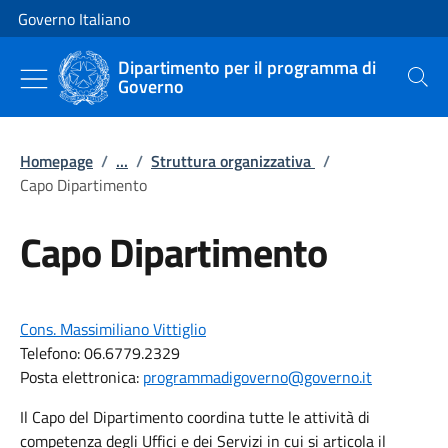
Vai al contenuto
Vai alla navigazione del sito
Governo Italiano
Dipartimento per il programma di
Governo
Cerca
Homepage
/
...
/
Struttura organizzativa
/
Capo Dipartimento
Capo Dipartimento
Cons. Massimiliano Vittiglio
Telefono: 06.6779.2329
Posta elettronica:
programmadigoverno@governo.it
Il Capo del Dipartimento coordina tutte le attività di
competenza degli Uffici e dei Servizi in cui si articola il