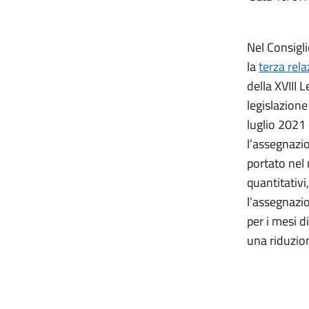
Nel Consigli
la
terza rel
della XVIII 
legislazione
luglio 2021 
l’assegnazio
portato nel 
quantitativi
l’assegnazio
per i mesi d
una riduzio