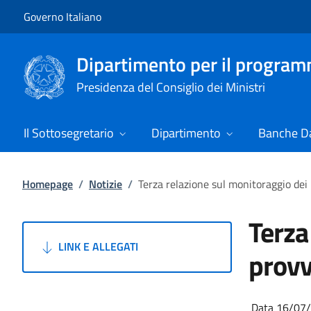
Vai al contenuto
Vai alla navigazione del sito
Governo Italiano
Dipartimento per il progra
Presidenza del Consiglio dei Ministri
Il Sottosegretario
Dipartimento
Banche Da
Homepage
/
Notizie
/
Terza relazione sul monitoraggio dei
Terza
LINK E ALLEGATI
provv
Data 16/07