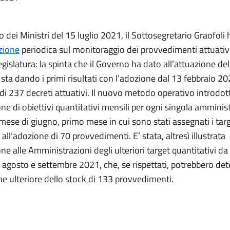
o dei Ministri del 15 luglio 2021, il Sottosegretario Graofoli h
azione
periodica sul monitoraggio dei provvedimenti attuativi 
Legislatura: la spinta che il Governo ha dato all’attuazione del
 sta dando i primi risultati con l’adozione dal 13 febbraio 20
di 237 decreti attuativi. Il nuovo metodo operativo introdo
ne di obiettivi quantitativi mensili per ogni singola amminis
mese di giugno, primo mese in cui sono stati assegnati i tar
, all’adozione di 70 provvedimenti. E’ stata, altresì illustrata
ne alle Amministrazioni degli ulteriori target quantitativi d
i agosto e settembre 2021, che, se rispettati, potrebbero de
ne ulteriore dello stock di 133 provvedimenti.