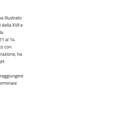
a illustrato
della XVII e
la
21 al 14
tto con
trazione, ha
get
a raggiungere
terminare