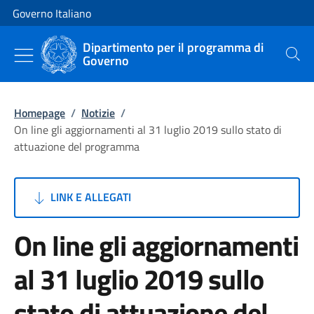
Vai al contenuto
Vai alla navigazione del sito
Governo Italiano
Dipartimento per il programma di
Governo
Cerca
Homepage
/
Notizie
/
On line gli aggiornamenti al 31 luglio 2019 sullo stato di
attuazione del programma
LINK E ALLEGATI
On line gli aggiornamenti
al 31 luglio 2019 sullo
stato di attuazione del