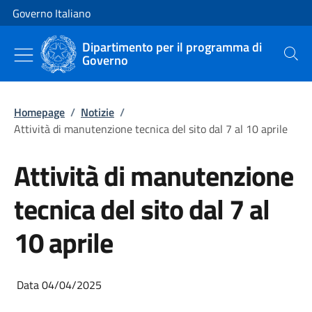
Vai al contenuto
Vai alla navigazione del sito
Governo Italiano
Dipartimento per il programma di
Governo
Cerca
Homepage
/
Notizie
/
Attività di manutenzione tecnica del sito dal 7 al 10 aprile
Attività di manutenzione
tecnica del sito dal 7 al
10 aprile
Data 04/04/2025