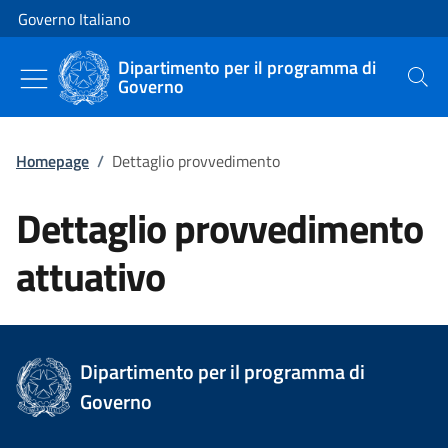
Vai al contenuto
Vai alla navigazione del sito
Governo Italiano
Dipartimento per il programma di
Governo
Cerca
Homepage
/
Dettaglio provvedimento
Dettaglio provvedimento
attuativo
Dipartimento per il programma di
Governo