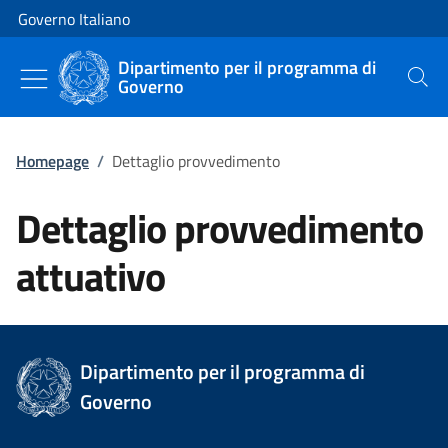
Vai al contenuto
Vai alla navigazione del sito
Governo Italiano
Dipartimento per il programma di
Governo
Cerca
Homepage
/
Dettaglio provvedimento
Dettaglio provvedimento
attuativo
Dipartimento per il programma di
Governo