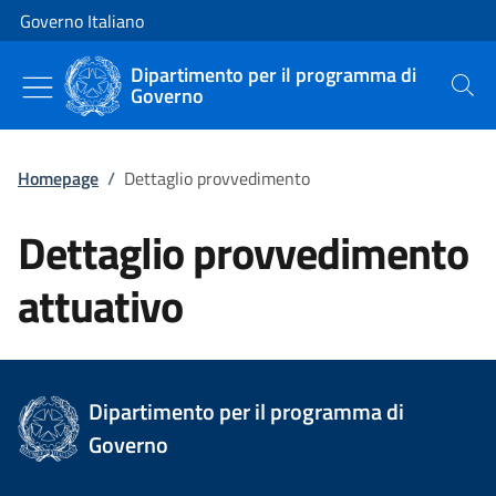
Vai al contenuto
Vai alla navigazione del sito
Governo Italiano
Dipartimento per il programma di
Governo
Cerca
Homepage
/
Dettaglio provvedimento
Dettaglio provvedimento
attuativo
Dipartimento per il programma di
Governo