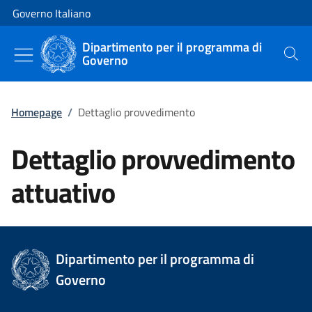
Vai al contenuto
Vai alla navigazione del sito
Governo Italiano
Dipartimento per il programma di
Governo
Cerca
Homepage
/
Dettaglio provvedimento
Dettaglio provvedimento
attuativo
Dipartimento per il programma di
Governo