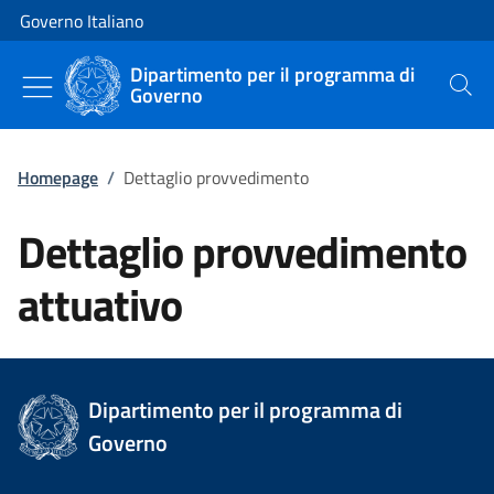
Vai al contenuto
Vai alla navigazione del sito
Governo Italiano
Dipartimento per il programma di
Governo
Cerca
Homepage
/
Dettaglio provvedimento
Dettaglio provvedimento
attuativo
Dipartimento per il programma di
Governo