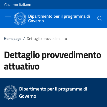
Vai al contenuto
Vai alla navigazione del sito
Governo Italiano
Dipartimento per il programma di
Governo
Cerca
Homepage
/
Dettaglio provvedimento
Dettaglio provvedimento
attuativo
Dipartimento per il programma di
Governo