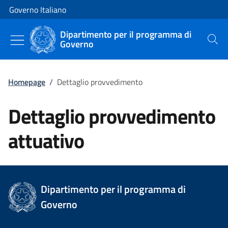
Vai al contenuto
Vai alla navigazione del sito
Governo Italiano
Dipartimento per il programma di
Governo
Cerca
Homepage
/
Dettaglio provvedimento
Dettaglio provvedimento
attuativo
Dipartimento per il programma di
Governo