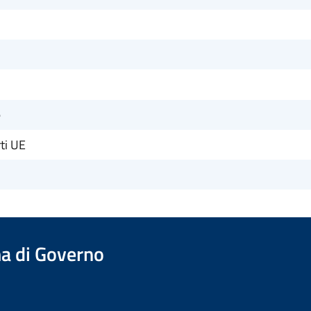
e
rti UE
a di Governo