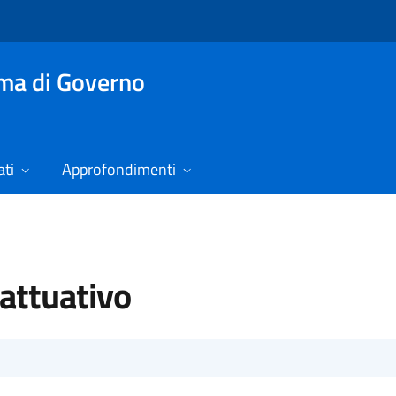
mma di Governo
ti
Approfondimenti
attuativo