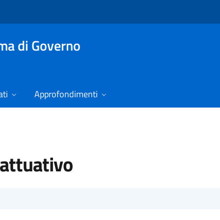
mma di Governo
ti
Approfondimenti
attuativo