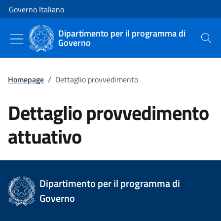
Vai al contenuto
Vai alla navigazione del sito
Governo Italiano
Dipartimento per il programma di
Governo
Cerca
Homepage
/
Dettaglio provvedimento
Dettaglio provvedimento
attuativo
Dipartimento per il programma di
Governo