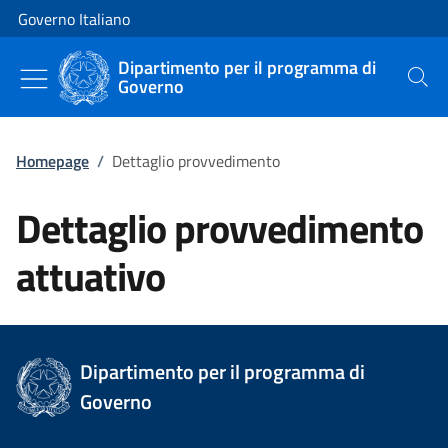
Vai al contenuto
Vai alla navigazione del sito
Governo Italiano
Dipartimento per il programma di
Governo
Cerca
Homepage
/
Dettaglio provvedimento
Dettaglio provvedimento
attuativo
Dipartimento per il programma di
Governo