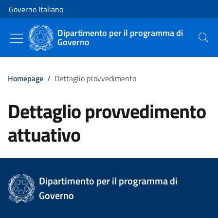
Vai al contenuto
Vai alla navigazione del sito
Governo Italiano
Dipartimento per il programma di
Governo
Cerca
Homepage
/
Dettaglio provvedimento
Dettaglio provvedimento
attuativo
Dipartimento per il programma di
Governo