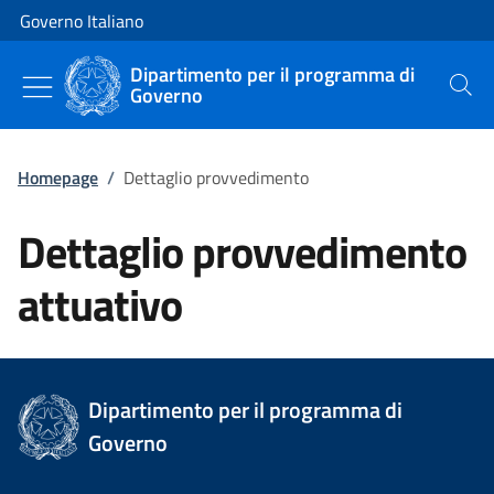
Vai al contenuto
Vai alla navigazione del sito
Governo Italiano
Dipartimento per il programma di
Governo
Cerca
Homepage
/
Dettaglio provvedimento
Dettaglio provvedimento
attuativo
Dipartimento per il programma di
Governo