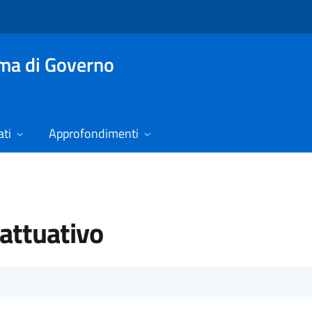
mma di Governo
ti
Approfondimenti
attuativo