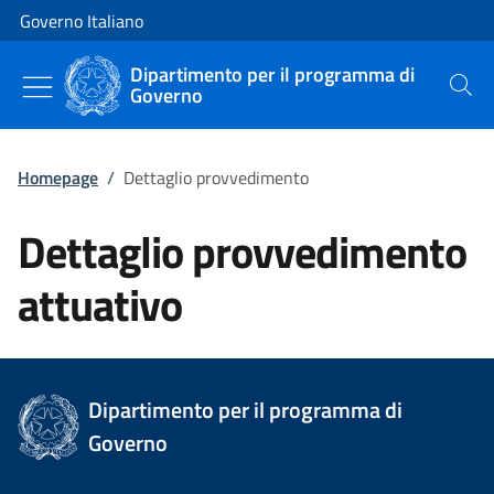
Vai al contenuto
Vai alla navigazione del sito
Governo Italiano
Dipartimento per il programma di
Governo
Cerca
Homepage
/
Dettaglio provvedimento
Dettaglio provvedimento
attuativo
Dipartimento per il programma di
Governo