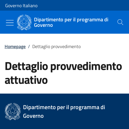
Vai al contenuto
Vai alla navigazione del sito
Governo Italiano
Dipartimento per il programma di
Governo
Cerca
Homepage
/
Dettaglio provvedimento
Dettaglio provvedimento
attuativo
Dipartimento per il programma di
Governo