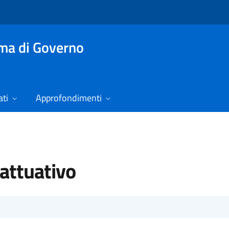
mma di Governo
ti
Approfondimenti
attuativo