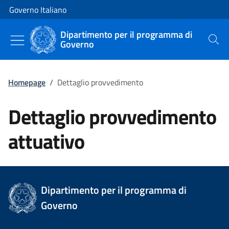
Vai al contenuto
Vai alla navigazione del sito
Governo Italiano
Dipartimento per il programma di
Governo
Cerca
Homepage
/
Dettaglio provvedimento
Dettaglio provvedimento
attuativo
Dipartimento per il programma di
Governo