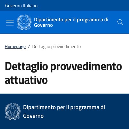
Vai al contenuto
Vai alla navigazione del sito
Governo Italiano
Dipartimento per il programma di
Governo
Cerca
Homepage
/
Dettaglio provvedimento
Dettaglio provvedimento
attuativo
Dipartimento per il programma di
Governo