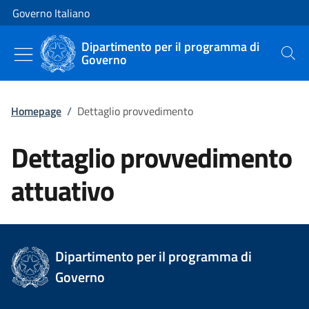
Vai al contenuto
Vai alla navigazione del sito
Governo Italiano
Dipartimento per il programma di
Governo
Cerca
Homepage
/
Dettaglio provvedimento
Dettaglio provvedimento
attuativo
Dipartimento per il programma di
Governo