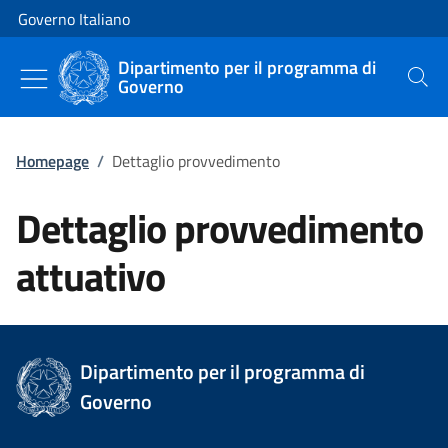
Vai al contenuto
Vai alla navigazione del sito
Governo Italiano
Dipartimento per il programma di
Governo
Cerca
Homepage
/
Dettaglio provvedimento
Dettaglio provvedimento
attuativo
Dipartimento per il programma di
Governo