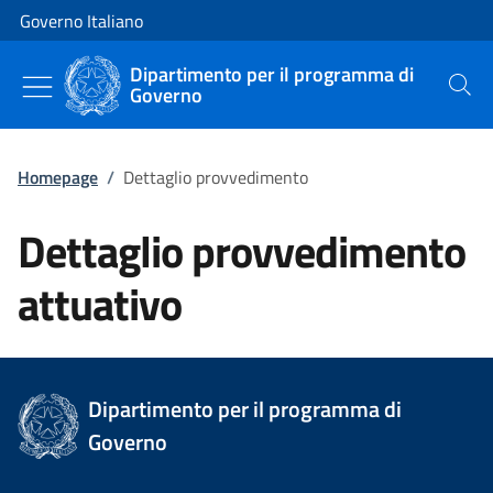
Vai al contenuto
Vai alla navigazione del sito
Governo Italiano
Dipartimento per il programma di
Governo
Cerca
Homepage
/
Dettaglio provvedimento
Dettaglio provvedimento
attuativo
Dipartimento per il programma di
Governo