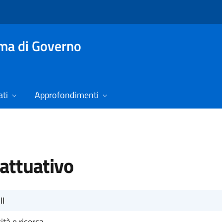
mma di Governo
ti
Approfondimenti
attuativo
II
ità e ricerca