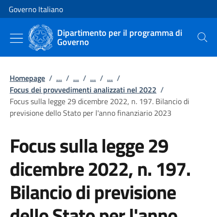
Vai al contenuto
Vai alla navigazione del sito
Governo Italiano
Dipartimento per il programma di
Governo
Cerca
Homepage
/
...
/
...
/
...
/
...
/
Focus dei provvedimenti analizzati nel 2022
/
Focus sulla legge 29 dicembre 2022, n. 197. Bilancio di
previsione dello Stato per l'anno finanziario 2023
Focus sulla legge 29
dicembre 2022, n. 197.
Bilancio di previsione
dello Stato per l'anno