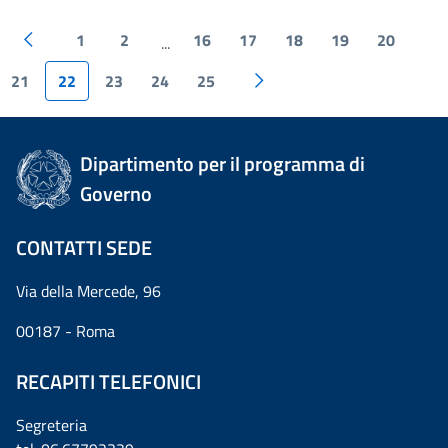
1
2
16
17
18
19
20
...
21
22
23
24
25
Dipartimento per il programma di
Governo
CONTATTI SEDE
Via della Mercede, 96
00187 - Roma
RECAPITI TELEFONICI
Segreteria