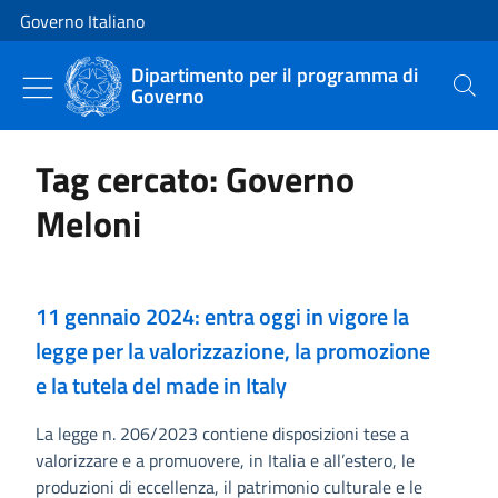
Vai al contenuto
Vai alla navigazione del sito
Governo Italiano
Dipartimento per il programma di
Governo
Cerca
Tag cercato: Governo
Meloni
11 gennaio 2024: entra oggi in vigore la
legge per la valorizzazione, la promozione
e la tutela del made in Italy
La legge n. 206/2023 contiene disposizioni tese a
valorizzare e a promuovere, in Italia e all’estero, le
produzioni di eccellenza, il patrimonio culturale e le