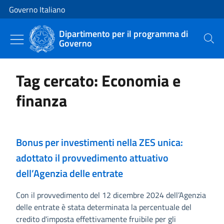
Vai al contenuto
Vai alla navigazione del sito
Governo Italiano
Dipartimento per il programma di
Governo
Cerca
Tag cercato: Economia e
finanza
Bonus per investimenti nella ZES unica:
adottato il provvedimento attuativo
dell’Agenzia delle entrate
Con il provvedimento del 12 dicembre 2024 dell’Agenzia
delle entrate è stata determinata la percentuale del
credito d'imposta effettivamente fruibile per gli