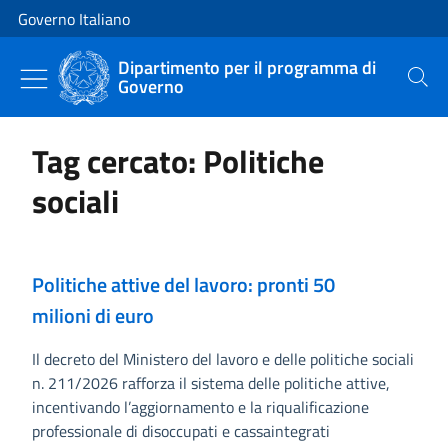
Vai al contenuto
Vai alla navigazione del sito
Governo Italiano
Dipartimento per il programma di
Governo
Cerca
Tag cercato: Politiche
sociali
Politiche attive del lavoro: pronti 50
milioni di euro
Il decreto del Ministero del lavoro e delle politiche sociali
n. 211/2026 rafforza il sistema delle politiche attive,
incentivando l’aggiornamento e la riqualificazione
professionale di disoccupati e cassaintegrati