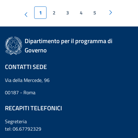
1
2
3
4
5
Dipartimento per il programma di
Governo
CONTATTI SEDE
Via della Mercede, 96
00187 - Roma
RECAPITI TELEFONICI
Segreteria
tel: 06.67792329