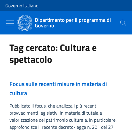
Vai al contenuto
Vai alla navigazione del sito
Governo Italiano
Dipartimento per il programma di
Governo
Cerca
Tag cercato: Cultura e
spettacolo
Focus sulle recenti misure in materia di
cultura
Pubblicato il focus, che analizza i più recenti
provvedimenti legislativi in materia di tutela e
valorizzazione del patrimonio culturale. In particolare,
approfondisce il recente decreto-legge n. 201 del 27